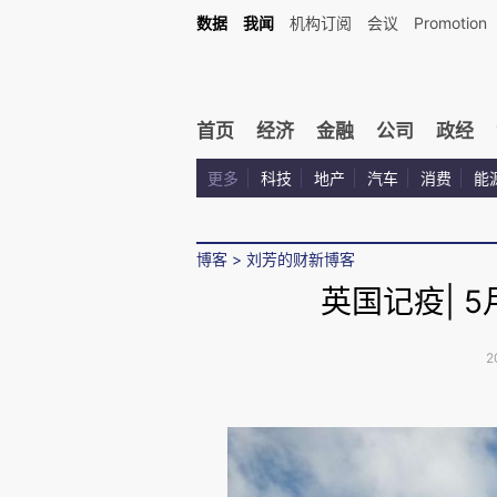
数据
我闻
机构订阅
会议
Promotion
首页
经济
金融
公司
政经
更多
科技
地产
汽车
消费
能
博客
>
刘芳的财新博客
英国记疫| 
2