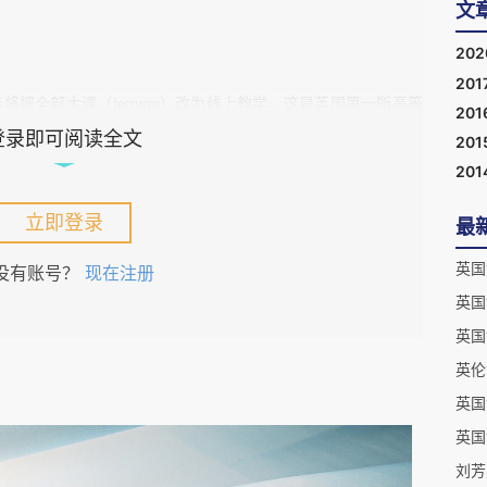
文
20
201
将把全部大课（lectures）改为线上教学。这是英国第一所高等
201
登录即可阅读全文
201
201
立即登录
最
响那么远？
英国
没有账号？
现在注册
英国
线上，但也只是一学期而已。英国大学普遍实行三学期制，每学
英国
期前。看现在的疫情状况，各大学还无法评估新学期能否正常开
一下子宣布全年，还是让人吃了一惊。
英伦
英国
根据疫情状况不断评估和调整；取消的是大课，不排除会根据情
英国
师辅导。