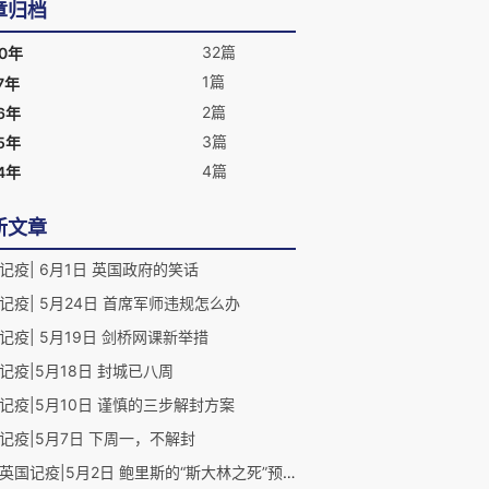
章归档
32篇
20年
1篇
7年
2篇
6年
3篇
5年
4篇
4年
新文章
记疫| 6月1日 英国政府的笑话
记疫| 5月24日 首席军师违规怎么办
记疫| 5月19日 剑桥网课新举措
记疫|5月18日 封城已八周
记疫|5月10日 谨慎的三步解封方案
记疫|5月7日 下周一，不解封
刘芳英国记疫|5月2日 鲍里斯的“斯大林之死”预案？