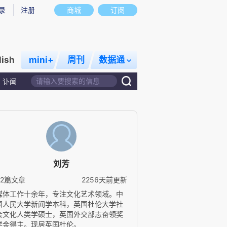
录
注册
商城
订阅
lish
mini+
周刊
数据通
讣闻
刘芳
42篇文章
2256天前更新
媒体工作十余年，专注文化艺术领域。中
国人民大学新闻学本科，英国杜伦大学社
会文化人类学硕士，英国外交部志奋领奖
学金得主。现居英国杜伦。