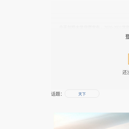
今天剑桥大学突然宣布，
2020-2021
学年
教育机构做出如此决定。
这消息颇为出人意料。
第一，全年？到
2021
年夏天？疫情会影
还
此前曼彻斯特大学已宣布第一学期改为
期
10
周，第一学期一般是
10
月到
12
月圣诞假
话题：
天下
学，第一学期改为线上似乎更为稳妥。但是
尽管，剑桥的发言人已经说明：学校会
况安排小规模的课堂、研讨，以及一对一导