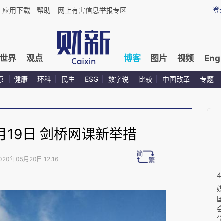
登
应用下载
帮助
网上有害信息举报专区
世界
观点
博客
图片
视频
Eng
源
健康
环科
民生
ESG
数字说
比较
中国改革
专题
5月19日 剑桥网课新举措
020年05月20日 12:16