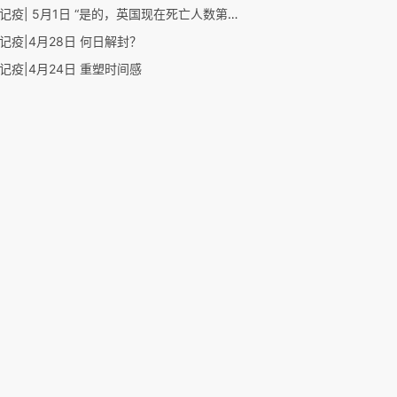
英国记疫| 5月1日 “是的，英国现在死亡人数第三高，但是到今年底呢？明年呢？”
记疫|4月28日 何日解封？
记疫|4月24日 重塑时间感