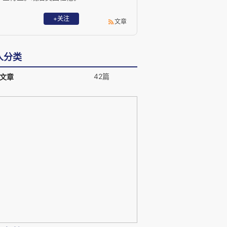
+关注
文章
人分类
42篇
文章